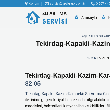
İçeriğe
Konum
servis@arelgrup.com.tr
0 507 447
atla
Anasayfa
AQUAPLUS SU ARIT
Tekirdag-Kapakli-Kazim
ADMIN
TARAFIN
Tekirdag-Kapakli-Kazim-Kara
82 05
Tekirdag-Kapakli-Kazim-Karabekir Su Arıtma Ciha
iletişime geçerek fiyatlar hakkında bilgi alabilirs
maddeleri, bakterileri, kimyasalları ve kirlilikleri