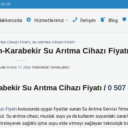
 82 05
Hakkımızda
Hizmetlerimiz
İletişim
Blog
MA CIHAZI FIYATI
,
SU ARITMA CIHAZI FIYATI
-Karabekir Su Arıtma Cihazı Fiyat
DAN
NISAN 17, 2026
TARIHINDE YAYINLANDI
bekir Su Arıtma Cihazı Fiyatı /
0 507
zı Fiyatı
konusunda uygun fiyatlar sunan Su Arıtma Servisi firm
iniz. Su arıtma cihazı, musluk suyu ya da kullanım suyundaki zararl
 filtreleyerek sağlıklı içme suyu elde etmeyi sağlayan teknolojik bi