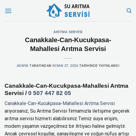
İçeriğe
atla
ARITMA SERVISI
Canakkale-Can-Kucukpasa-
Mahallesi Arıtma Servisi
ADMIN
TARAFINDAN
NISAN 27, 2026
TARIHINDE YAYINLANDI
Canakkale-Can-Kucukpasa-Mahallesi Arıtma
Servisi /
0 507 447 82 05
Canakkale-Can-Kucukpasa-Mahallesi Arıtma Servisi
arıyorsanız, Su Arıtma Servisi firmamızla iletişime geçerek
arıtma servisi hizmeti alabilirsiniz.Temiz suya erişim,
modern yaşamın vazgeçilmez bir ihtiyacı haline gelmiştir.
Ancak çevresel koşullar, sanayileşme ve yoğun nüfus artışı